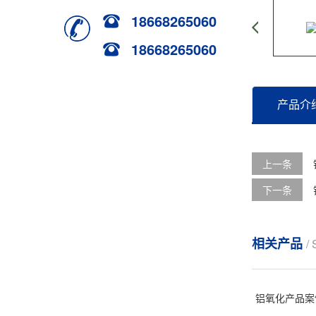
18668265060
18668265060
产品介
上一条
下一条
相关产品
/
铝氧化产品案