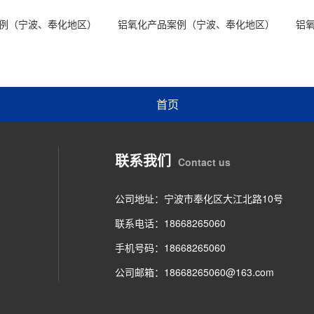
例（宁波、奉化地区）
铝氧化产品案例（宁波、奉化地区）
铝
首页
联系我们
Contact us
公司地址：宁波市奉化区大江北路10号
联系电话：18668265060
手机号码：18668265060
公司邮箱：18668265060@163.com