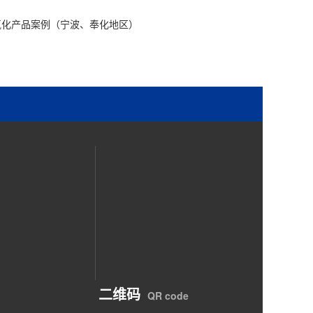
氧化产品案例（宁波、奉化地区）
二维码
QR code